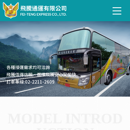
台北巴士租車-選擇多種多樣
關於飛騰
車型介紹
各種接運需求均可洽詢
服務項目
飛騰值得信賴、選擇飛騰安心又愉快
訂車專線:02-2211-2609
聯絡我們
MODEL INTROD